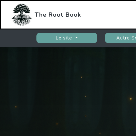
The Root Book
Le site
Autre S