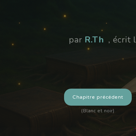
par
R.Th
, écrit
Chapitre précédent
(Blanc et noir)