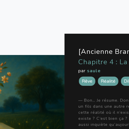
[Ancienne Bra
Chapitre 4 : La
par
saule
Rêve
Réalité
D
— Bon… Je résume. Donc
un fils dans une autre r
cette réalité où il n’exi
existe ? C’est bien ça
aussi inquiète qu’aujour