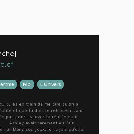
nche]
 clef
ilemme
Moi
L'Univers
… tu es en train de me dire qu’on a
éalité et que tu dois le retrouver dans
ste pas pour… sauver ta réalité où il
 ? Ashley avait rarement eu l’air
d’hui. Dans ses yeux, je voyais qu’elle