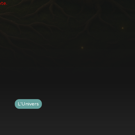
pte.
L'Univers