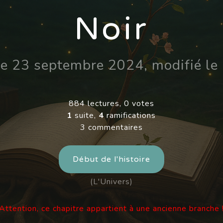
Noir
 le 23 septembre 2024, modifié l
884 lectures, 0 votes
1
suite,
4
ramifications
3 commentaires
Début de l'histoire
(L'Univers)
Attention, ce chapitre appartient à une ancienne branche 