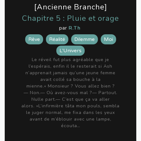
[Ancienne Branche]
Chapitre 5 : Pluie et orage
par
R.Th
Rêve
Réalité
Dilemme
Moi
L'Univers
Le réveil fut plus agréable que je
l’espérais, enfin il le resterait si Ash
n’apprenait jamais qu’une jeune femme
avait collé sa bouche à la
mienne.« Monsieur ? Vous allez bien ?
— Non.— Où avez-vous mal ?— Partout.
Nulle part.— C’est que ça va aller
alors. »L’infirmière tâta mon pouls, sembla
le juger normal, me fixa dans les yeux
avant de m’éblouir avec une lampe,
écouta…