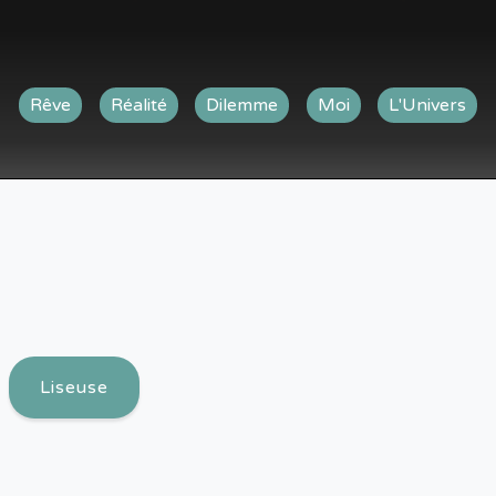
Rêve
Réalité
Dilemme
Moi
L'Univers
Liseuse