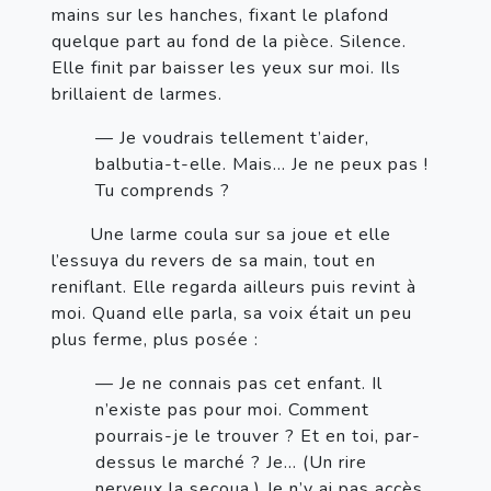
mains sur les hanches, fixant le plafond 
quelque part au fond de la pièce. Silence. 
Elle finit par baisser les yeux sur moi. Ils 
brillaient de larmes.
— Je voudrais tellement t’aider, 
balbutia-t-elle. Mais… Je ne peux pas ! 
Tu comprends ?
       Une larme coula sur sa joue et elle 
l’essuya du revers de sa main, tout en 
reniflant. Elle regarda ailleurs puis revint à 
moi. Quand elle parla, sa voix était un peu 
plus ferme, plus posée :
— Je ne connais pas cet enfant. Il 
n’existe pas pour moi. Comment 
pourrais-je le trouver ? Et en toi, par-
dessus le marché ? Je… (Un rire 
nerveux la secoua.) Je n’y ai pas accès, 