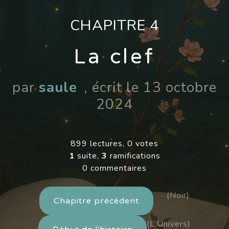
CHAPITRE 4
La clef
par
saule
, écrit le 13 octobre
2024
899 lectures, 0 votes
1
suite,
3
ramifications
0 commentaires
(Noir)
Chapitre précédent
(L'Univers)