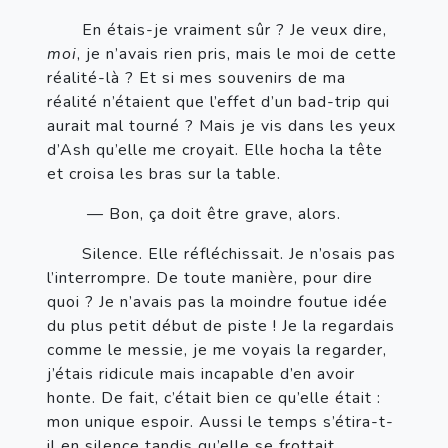
       En étais-je vraiment sûr ? Je veux dire, 
moi
, je n’avais rien pris, mais le moi de cette 
réalité-là ? Et si mes souvenirs de ma 
réalité n’étaient que l’effet d’un bad-trip qui 
aurait mal tourné ? Mais je vis dans les yeux 
d’Ash qu’elle me croyait. Elle hocha la tête 
et croisa les bras sur la table.
— Bon, ça doit être grave, alors.
       Silence. Elle réfléchissait. Je n’osais pas 
l’interrompre. De toute manière, pour dire 
quoi ? Je n’avais pas la moindre foutue idée 
du plus petit début de piste ! Je la regardais 
comme le messie, je me voyais la regarder, 
j’étais ridicule mais incapable d’en avoir 
honte. De fait, c’était bien ce qu’elle était : 
mon unique espoir. Aussi le temps s’étira-t-
il en silence tandis qu’elle se frottait 