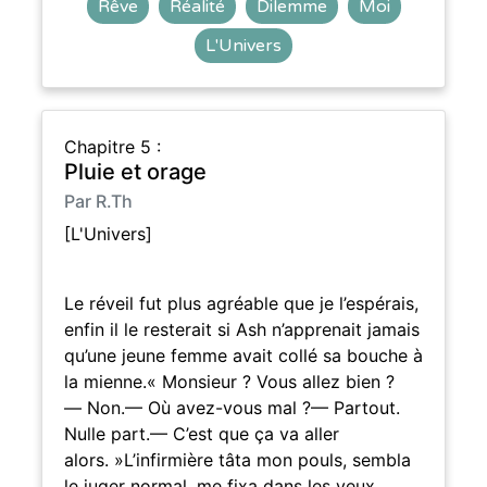
Rêve
Réalité
Dilemme
Moi
L'Univers
Chapitre 5 :
Pluie et orage
Par R.Th
[L'Univers]
Le réveil fut plus agréable que je l’espérais,
enfin il le resterait si Ash n’apprenait jamais
qu’une jeune femme avait collé sa bouche à
la mienne.« Monsieur ? Vous allez bien ?
— Non.— Où avez-vous mal ?— Partout.
Nulle part.— C’est que ça va aller
alors. »L’infirmière tâta mon pouls, sembla
le juger normal, me fixa dans les yeux