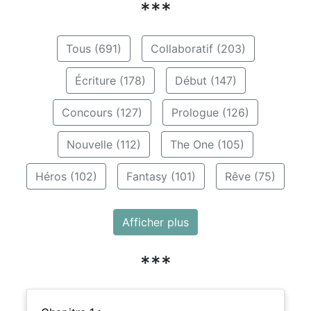
***
Tous (691)
Collaboratif (203)
Écriture (178)
Début (147)
Concours (127)
Prologue (126)
Nouvelle (112)
The One (105)
Héros (102)
Fantasy (101)
Rêve (75)
Afficher plus
***