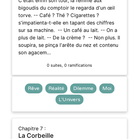
C'était enfin son tour, la femme aux
bigoudis du comptoir le regarda d'un œil
torve. -- Café ? Thé ? Cigarettes ?
s'impatienta-t-elle en tapant des chiffres
sur sa machine. -- Un café au lait. -- On a
plus de lait. -- De la crème ? -- Non plus. Il
soupira, se pinça l'arête du nez et contenu
son agacem…
0 suites, 0 ramifications
Rêve
Réalité
Dilemme
Moi
L'Univers
Chapitre 7 :
La Corbeille