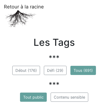
Retour à la racine
Les Tags
***
Début (176)
Défi (29)
Tous (691)
***
Tout public
Contenu sensible