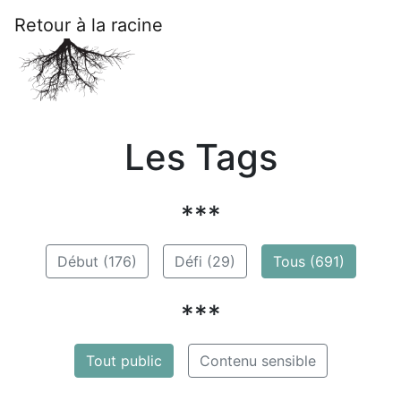
Retour à la racine
Les Tags
***
Début (176)
Défi (29)
Tous (691)
***
Tout public
Contenu sensible