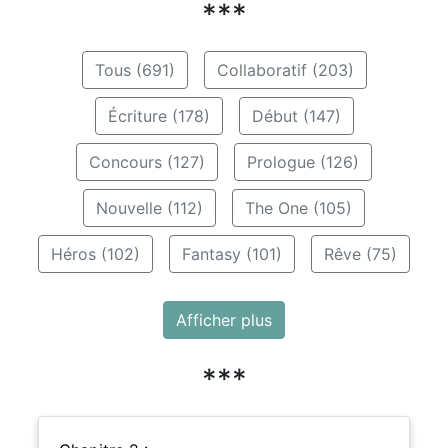
***
Tous (691)
Collaboratif (203)
Écriture (178)
Début (147)
Concours (127)
Prologue (126)
Nouvelle (112)
The One (105)
Héros (102)
Fantasy (101)
Rêve (75)
Afficher plus
***