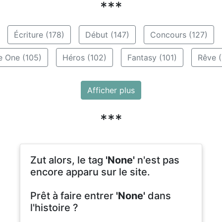
***
Écriture (178)
Début (147)
Concours (127)
e One (105)
Héros (102)
Fantasy (101)
Rêve (
Afficher plus
***
Zut alors, le tag
'None'
n'est pas
encore apparu sur le site.
Prêt à faire entrer
'None'
dans
l'histoire ?