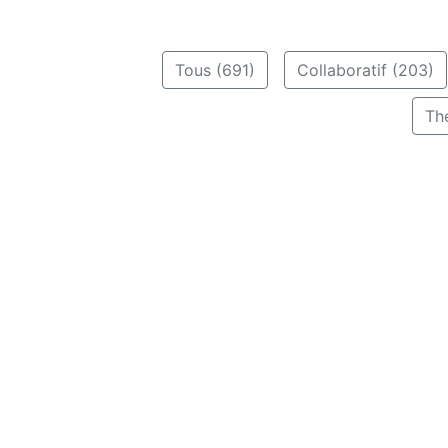
Tous (691)
Collaboratif (203)
Th