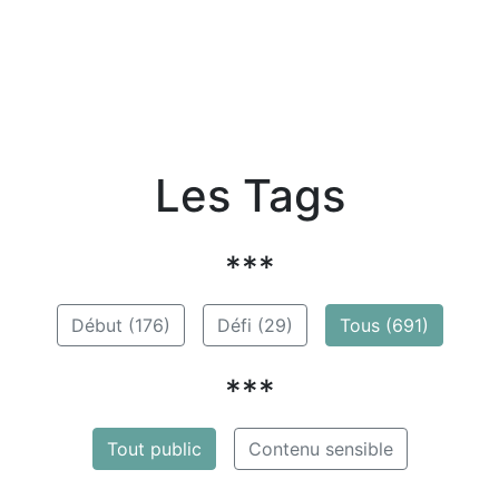
Les Tags
***
Début (176)
Défi (29)
Tous (691)
***
Tout public
Contenu sensible