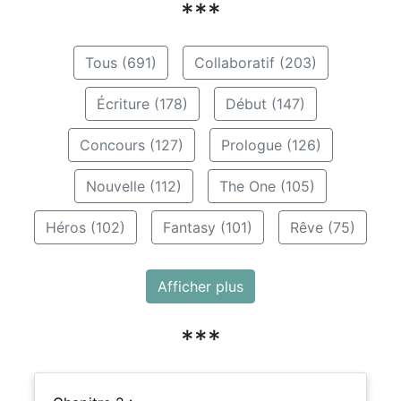
***
Tous (691)
Collaboratif (203)
Écriture (178)
Début (147)
Concours (127)
Prologue (126)
Nouvelle (112)
The One (105)
Héros (102)
Fantasy (101)
Rêve (75)
Afficher plus
***