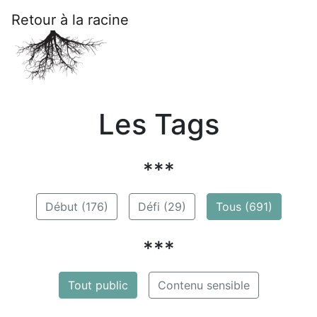
Retour à la racine
Les Tags
***
Début (176)
Défi (29)
Tous (691)
***
Tout public
Contenu sensible