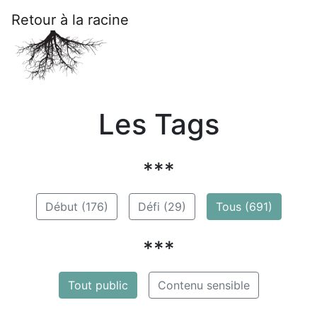
Retour à la racine
Les Tags
***
Début (176)
Défi (29)
Tous (691)
***
Tout public
Contenu sensible