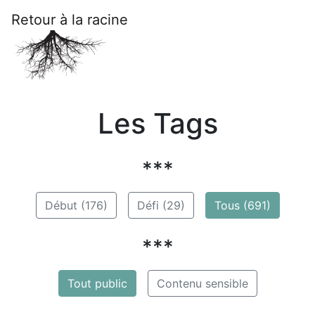
Retour à la racine
Les Tags
***
Début (176)
Défi (29)
Tous (691)
***
Tout public
Contenu sensible