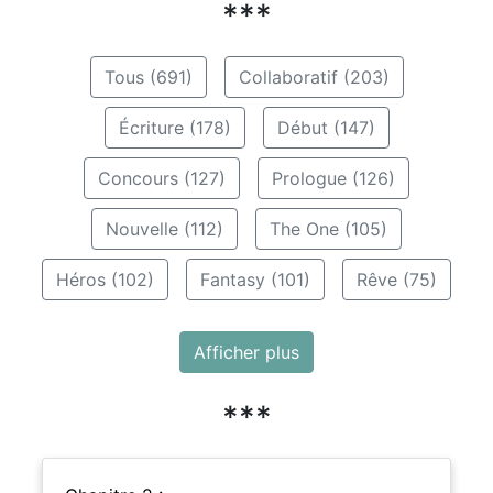
***
Tous (691)
Collaboratif (203)
Écriture (178)
Début (147)
Concours (127)
Prologue (126)
Nouvelle (112)
The One (105)
Héros (102)
Fantasy (101)
Rêve (75)
Afficher plus
***