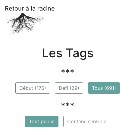
Retour à la racine
Les Tags
***
Début (176)
Défi (29)
Tous (691)
***
Tout public
Contenu sensible