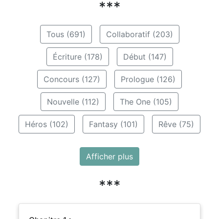
***
Tous (691)
Collaboratif (203)
Écriture (178)
Début (147)
Concours (127)
Prologue (126)
Nouvelle (112)
The One (105)
Héros (102)
Fantasy (101)
Rêve (75)
Afficher plus
***