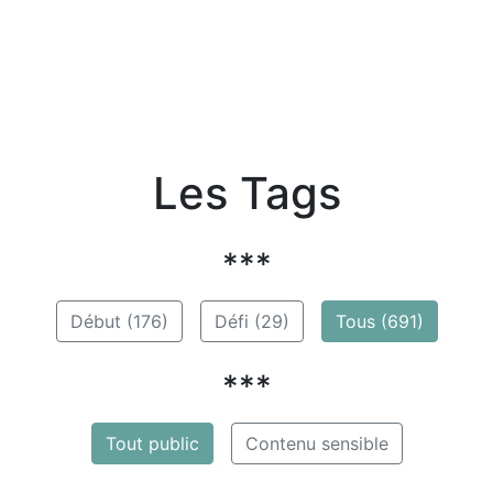
Les Tags
***
Début (176)
Défi (29)
Tous (691)
***
Tout public
Contenu sensible