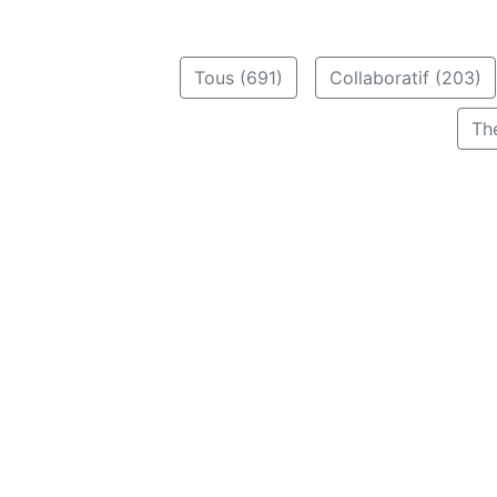
Tous (691)
Collaboratif (203)
Th