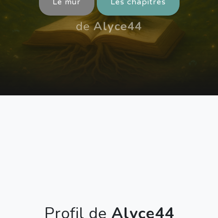
Le mur
Les chapitres
de
Alyce44
Profil de
Alyce44