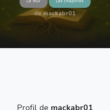
Le mur
Les chapitres
de
mackabr01
Profil de
mackabr01