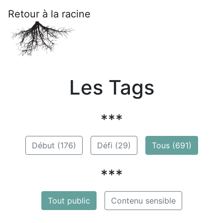
Retour à la racine
Les Tags
***
Début (176)
Défi (29)
Tous (691)
***
Tout public
Contenu sensible