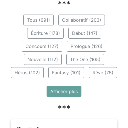
***
Tous (691)
Collaboratif (203)
Écriture (178)
Début (147)
Concours (127)
Prologue (126)
Nouvelle (112)
The One (105)
Héros (102)
Fantasy (101)
Rêve (75)
Afficher plus
***