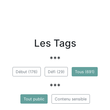
Les Tags
***
Début (176)
Défi (29)
Tous (691)
***
Tout public
Contenu sensible