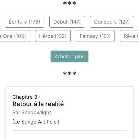
***
Écriture (178)
Début (147)
Concours (127)
e One (105)
Héros (102)
Fantasy (101)
Rêve (
Afficher plus
***
Chapitre 3 :
Retour à la réalité
Par Shadowlight
[Le Songe Artificiel]