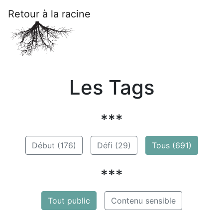
Retour à la racine
Les Tags
***
Début (176)
Défi (29)
Tous (691)
***
Tout public
Contenu sensible