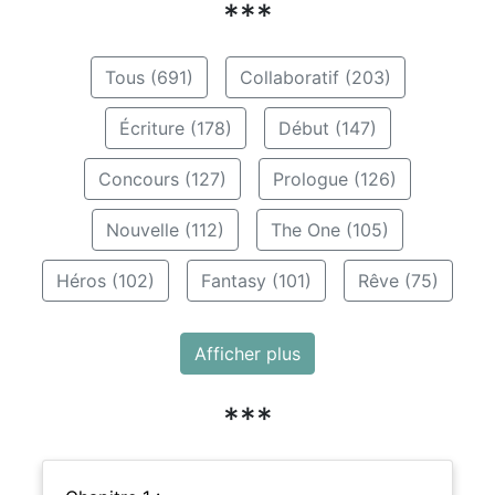
***
Tous (691)
Collaboratif (203)
Écriture (178)
Début (147)
Concours (127)
Prologue (126)
Nouvelle (112)
The One (105)
Héros (102)
Fantasy (101)
Rêve (75)
Afficher plus
***