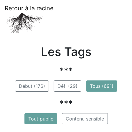
Retour à la racine
Les Tags
***
Début (176)
Défi (29)
Tous (691)
***
Tout public
Contenu sensible