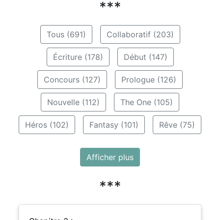
***
Tous (691)
Collaboratif (203)
Écriture (178)
Début (147)
Concours (127)
Prologue (126)
Nouvelle (112)
The One (105)
Héros (102)
Fantasy (101)
Rêve (75)
Afficher plus
***