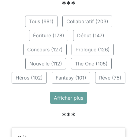
***
Tous (691)
Collaboratif (203)
Écriture (178)
Début (147)
Concours (127)
Prologue (126)
Nouvelle (112)
The One (105)
Héros (102)
Fantasy (101)
Rêve (75)
Afficher plus
***