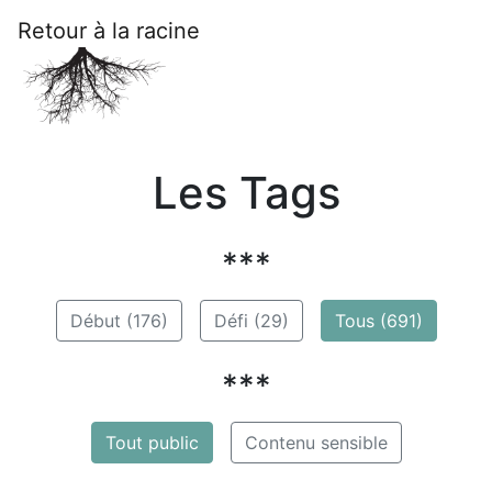
Retour à la racine
Les Tags
***
Début (176)
Défi (29)
Tous (691)
***
Tout public
Contenu sensible