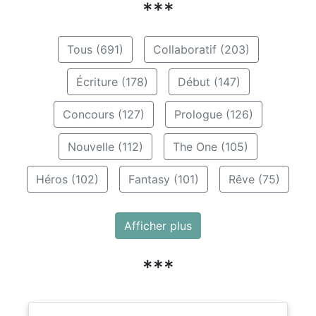
***
Tous (691)
Collaboratif (203)
Écriture (178)
Début (147)
Concours (127)
Prologue (126)
Nouvelle (112)
The One (105)
Héros (102)
Fantasy (101)
Rêve (75)
Afficher plus
***