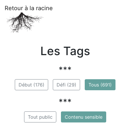
Retour à la racine
Les Tags
***
Début (176)
Défi (29)
Tous (691)
***
Tout public
Contenu sensible