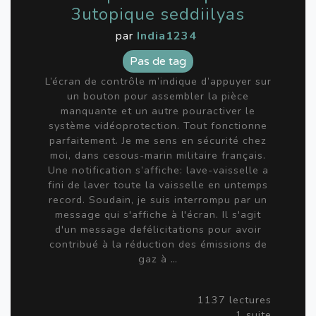
3utopique seddiilyas
par
India1234
Pas de tag
L’écran de contrôle m’indique d’appuyer sur
un bouton pour assembler la pièce
manquante et un autre pouractiver le
système vidéoprotection. Tout fonctionne
parfaitement. Je me sens en sécurité chez
moi, dans cesous-marin militaire français.
Une notification s’affiche: lave-vaisselle a
fini de laver toute la vaisselle en untemps
record. Soudain, je suis interrompu par un
message qui s'affiche à l'écran. Il s'agit
d'un message defélicitations pour avoir
contribué à la réduction des émissions de
gaz à …
1137 lectures
1 suite