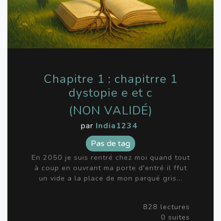
Chapitre 1 : chapitrre 1
dystopie e et c
(NON VALIDÉ)
par
India1234
Pas de tag
En 2050 je suis rentré chez moi quand tout
à coup en ouvrant ma porte d'entré il ffut
un vide a la place de mon parqué gris...
828 lectures
0 suites