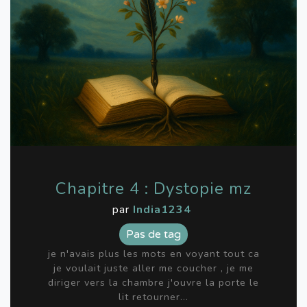
Chapitre 4 : Dystopie mz
par
India1234
Pas de tag
je n'avais plus les mots en voyant tout ca
je voulait juste aller me coucher , je me
diriger vers la chambre j'ouvre la porte le
lit retourner...