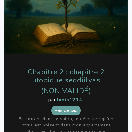
Chapitre 2 : chapitre 2
utopique seddiilyas
(NON VALIDÉ)
par
India1234
Pas de tag
En entrant dans le salon, je découvre qu'un
intrus est présent dans mon appartement.
Mon cœur bat la chamade alors que