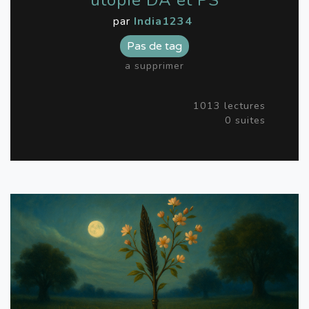
utopie DA et PS
par
India1234
Pas de tag
a supprimer
1013 lectures
0 suites