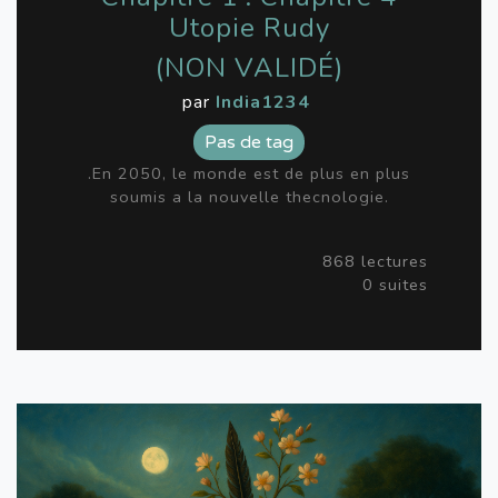
Utopie Rudy
(NON VALIDÉ)
par
India1234
Pas de tag
.En 2050, le monde est de plus en plus
soumis a la nouvelle thecnologie.
868 lectures
0 suites