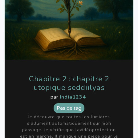
Chapitre 2 : chapitre 2
utopique seddiilyas
par
India1234
Pas de tag
Je découvre que toutes les lumières
s'allument automatiquement sur mon
passage. Je vérifie que lavidéoprotection
est en marche. Il manque une pièce pour le