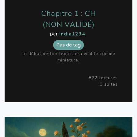
Chapitre 1 : CH
(NON VALIDÉ)
par
India1234
Pas de tag
Le début de ton texte sera visible comme
miniature.
872 lectures
0 suites