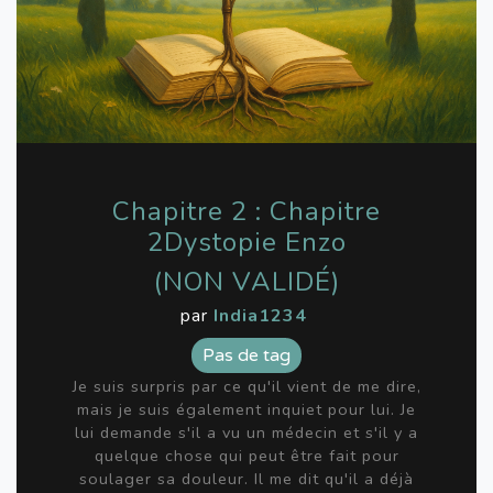
Chapitre 2 : Chapitre
2Dystopie Enzo
(NON VALIDÉ)
par
India1234
Pas de tag
Je suis surpris par ce qu'il vient de me dire,
mais je suis également inquiet pour lui. Je
lui demande s'il a vu un médecin et s'il y a
quelque chose qui peut être fait pour
soulager sa douleur. Il me dit qu'il a déjà