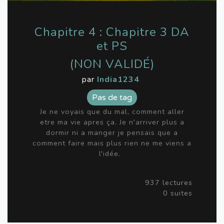
Chapitre 4 : Chapitre 3 DA
et PS
(NON VALIDÉ)
par
India1234
Pas de tag
Je ne voyais que du mal, comment aller
etre ma vie apres ça. Je n'arriver plus a
dormir ni a manger je pensais que a
comment faire mais plus rien ne me viens a
l'idée.
937 lectures
0 suites