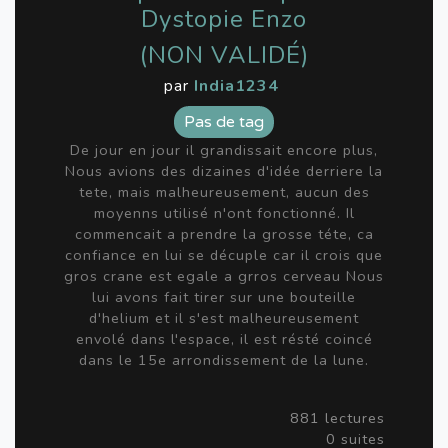
Dystopie Enzo
(NON VALIDÉ)
par
India1234
Pas de tag
De jour en jour il grandissait encore plus,
Nous avions des dizaines d'idée derriere la
tete, mais malheureusement, aucun des
moyenns utilisé n'ont fonctionné. Il
commencait a prendre la grosse téte, ca
confiance en lui se décuple car il crois que
gros crane est egale a grros cerveau Nous
lui avons fait tirer sur une bouteille
d'helium et il s'est malheureusement
envolé dans l'espace, il est résté coincé
dans le 15e arrondissement de la lune.
881 lectures
0 suites