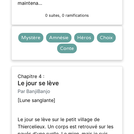
maintena…
0 suites, 0 ramifications
Mystère
Amnésie
Héros
Choix
Conte
Chapitre 4 :
Le jour se lève
Par BanjiBanjo
[Lune sanglante]
Le jour se lève sur le petit village de
Thiercelieux. Un corps est retrouvé sur les
pavés d'une ruelle. Le mien, mais je suis