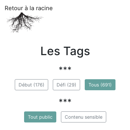
Retour à la racine
Les Tags
***
Début (176)
Défi (29)
Tous (691)
***
Tout public
Contenu sensible