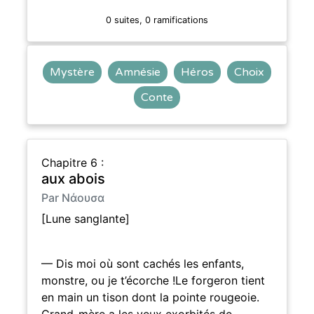
0 suites, 0 ramifications
Mystère
Amnésie
Héros
Choix
Conte
Chapitre 6 :
aux abois
Par Νάουσα
[Lune sanglante]
— Dis moi où sont cachés les enfants,
monstre, ou je t’écorche !Le forgeron tient
en main un tison dont la pointe rougeoie.
Grand-mère a les yeux exorbités de