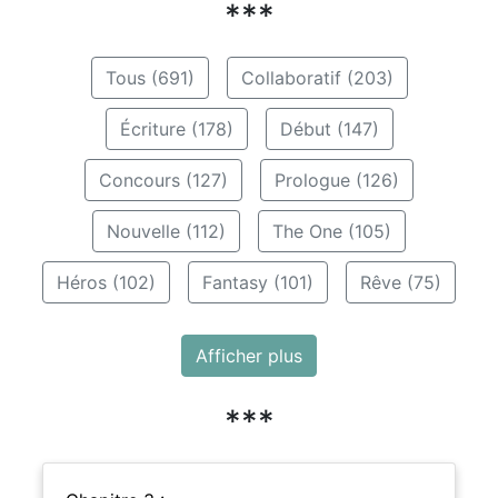
***
Tous (691)
Collaboratif (203)
Écriture (178)
Début (147)
Concours (127)
Prologue (126)
Nouvelle (112)
The One (105)
Héros (102)
Fantasy (101)
Rêve (75)
Afficher plus
***