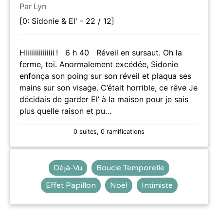
Par Lyn
[0: Sidonie & El' - 22 / 12]
Hiiiiiiiiiiiiiii ! 6 h 40 Réveil en sursaut. Oh la
ferme, toi. Anormalement excédée, Sidonie
enfonça son poing sur son réveil et plaqua ses
mains sur son visage. C’était horrible, ce rêve Je
décidais de garder El’ à la maison pour je sais
plus quelle raison et pu…
0 suites, 0 ramifications
Déjà-Vu
Boucle Temporelle
Effet Papillon
Noël
Intimiste