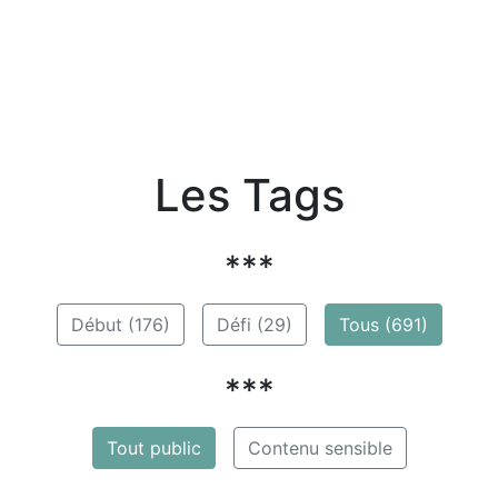
Les Tags
***
Début (176)
Défi (29)
Tous (691)
***
Tout public
Contenu sensible