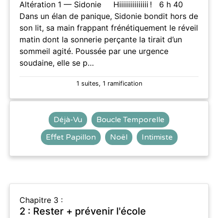
Altération 1 — Sidonie Hiiiiiiiiiiiiiii ! 6 h 40
Dans un élan de panique, Sidonie bondit hors de
son lit, sa main frappant frénétiquement le réveil
matin dont la sonnerie perçante la tirait d’un
sommeil agité. Poussée par une urgence
soudaine, elle se p…
1 suites, 1 ramification
Déjà-Vu
Boucle Temporelle
Effet Papillon
Noël
Intimiste
Chapitre 3 :
2 : Rester + prévenir l'école