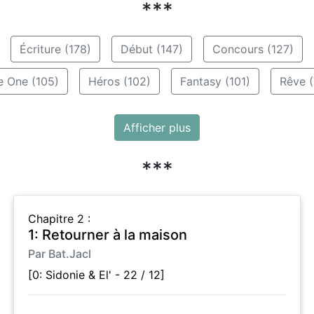
***
Écriture (178)
Début (147)
Concours (127)
e One (105)
Héros (102)
Fantasy (101)
Rêve (
Afficher plus
***
Chapitre 2 :
1: Retourner à la maison
Par Bat.Jacl
[0: Sidonie & El' - 22 / 12]