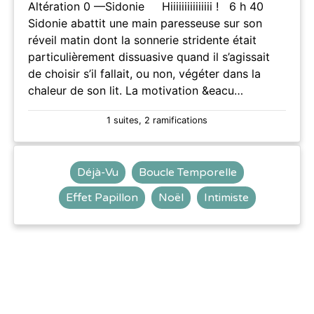
Altération 0 —Sidonie Hiiiiiiiiiiiiiii ! 6 h 40
Sidonie abattit une main paresseuse sur son
réveil matin dont la sonnerie stridente était
particulièrement dissuasive quand il s’agissait
de choisir s’il fallait, ou non, végéter dans la
chaleur de son lit. La motivation &eacu…
1 suites, 2 ramifications
Déjà-Vu
Boucle Temporelle
Effet Papillon
Noël
Intimiste