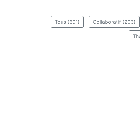
Tous (691)
Collaboratif (203)
Th