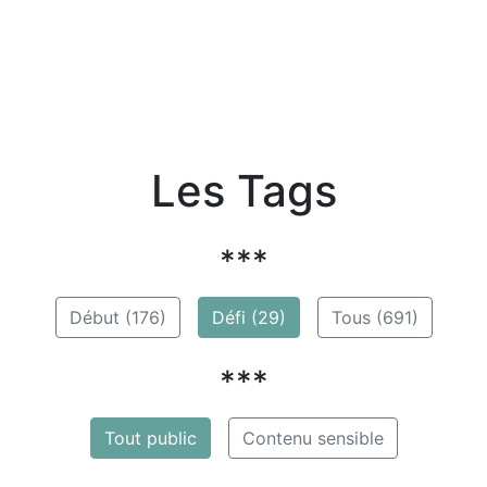
Les Tags
***
Début (176)
Défi (29)
Tous (691)
***
Tout public
Contenu sensible