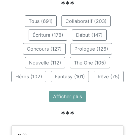
***
Tous (691)
Collaboratif (203)
Écriture (178)
Début (147)
Concours (127)
Prologue (126)
Nouvelle (112)
The One (105)
Héros (102)
Fantasy (101)
Rêve (75)
Afficher plus
***