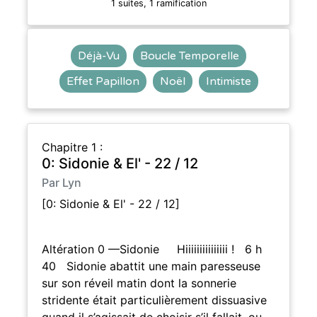
1 suites, 1 ramification
Déjà-Vu
Boucle Temporelle
Effet Papillon
Noël
Intimiste
Chapitre 1 :
0: Sidonie & El' - 22 / 12
Par Lyn
[0: Sidonie & El' - 22 / 12]
Altération 0 —Sidonie Hiiiiiiiiiiiiiii ! 6 h
40 Sidonie abattit une main paresseuse
sur son réveil matin dont la sonnerie
stridente était particulièrement dissuasive
quand il s’agissait de choisir s’il fallait, ou