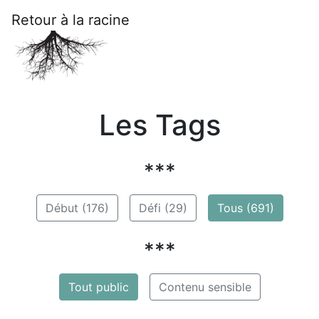
Retour à la racine
Les Tags
***
Début (176)
Défi (29)
Tous (691)
***
Tout public
Contenu sensible