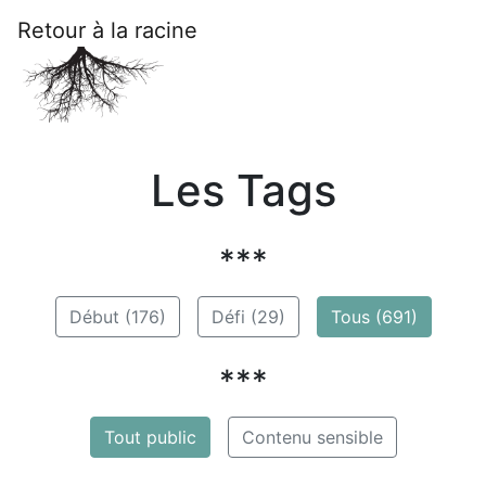
Retour à la racine
Les Tags
***
Début (176)
Défi (29)
Tous (691)
***
Tout public
Contenu sensible