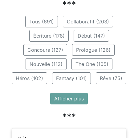
***
Tous (691)
Collaboratif (203)
Écriture (178)
Début (147)
Concours (127)
Prologue (126)
Nouvelle (112)
The One (105)
Héros (102)
Fantasy (101)
Rêve (75)
Afficher plus
***