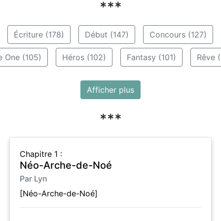
***
Écriture (178)
Début (147)
Concours (127)
e One (105)
Héros (102)
Fantasy (101)
Rêve (
Afficher plus
***
Chapitre 1 :
Néo-Arche-de-Noé
Par Lyn
[Néo-Arche-de-Noé]