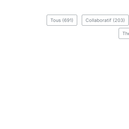
Tous (691)
Collaboratif (203)
Th