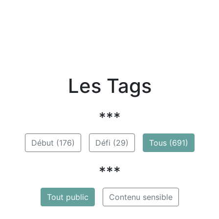
Les Tags
***
Début (176)
Défi (29)
Tous (691)
***
Tout public
Contenu sensible