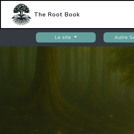
The Root Book
Le site
Autre S