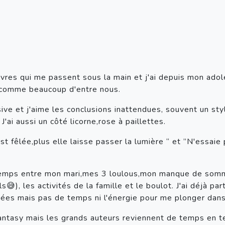
livres qui me passent sous la main et j'ai depuis mon ado
,comme beaucoup d'entre nous.
cisive et j'aime les conclusions inattendues, souvent un st
J'ai aussi un côté licorne,rose à paillettes.
t fêlée,plus elle laisse passer la lumière “ et ”N'essaie 
mps entre mon mari,mes 3 loulous,mon manque de sommeil 
s😅), les activités de la famille et le boulot. J'ai déjà par
ées mais pas de temps ni l'énergie pour me plonger dans 
 Fantasy mais les grands auteurs reviennent de temps en 