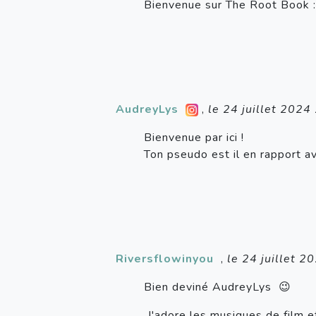
Bienvenue sur The Root Book :
AudreyLys
,
le 24 juillet 2024
Bienvenue par ici !
Ton pseudo est il en rapport 
Riversflowinyou
,
le 24 juillet 
Bien deviné AudreyLys 😉
J'adore les musiques de film e