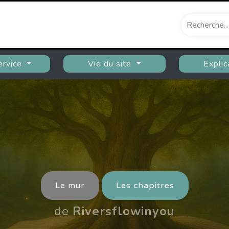
ervice
Vie du site
Explic
Le mur
Les chapitres
de
Riversflowinyou