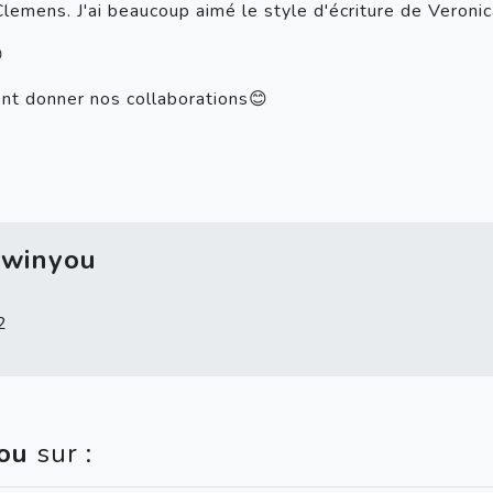
emens. J'ai beaucoup aimé le style d'écriture de Veroni

ont donner nos collaborations😊
owinyou
2
ou
sur :