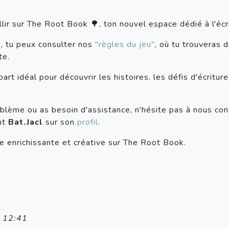
ir sur The Root Book 🌳, ton nouvel espace dédié à l'écri
te, tu peux consulter nos
"règles du jeu"
, où tu trouveras 
te.
art idéal pour découvrir les histoires, les défis d'écritu
oblème ou as besoin d'assistance, n'hésite pas à nous con
nt
Bat.Jacl
sur son
profil
.
e enrichissante et créative sur The Root Book.
4 12:41