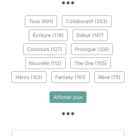
***
Tous (691)
Collaboratif (203)
Écriture (178)
Début (147)
Concours (127)
Prologue (126)
Nouvelle (112)
The One (105)
Héros (102)
Fantasy (101)
Rêve (75)
Afficher plus
***