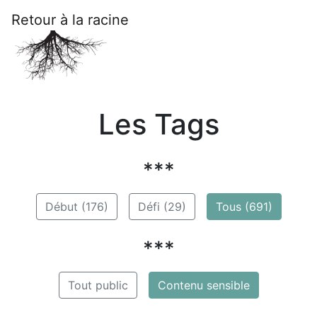
Retour à la racine
Les Tags
***
Début (176)
Défi (29)
Tous (691)
***
Tout public
Contenu sensible