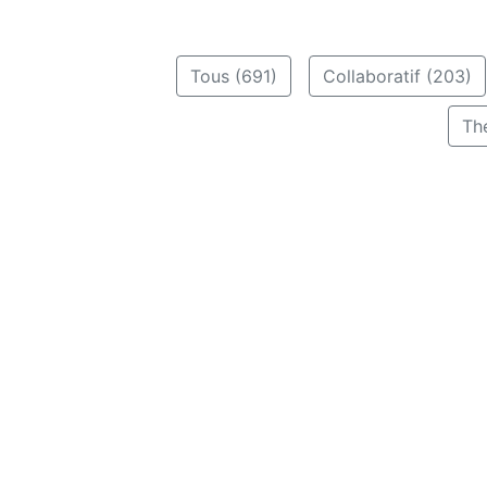
Tous (691)
Collaboratif (203)
Th