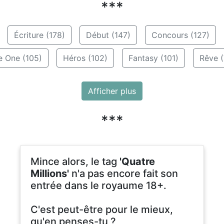
***
Écriture (178)
Début (147)
Concours (127)
e One (105)
Héros (102)
Fantasy (101)
Rêve (
Afficher plus
***
Mince alors, le tag
'Quatre
Millions'
n'a pas encore fait son
entrée dans le royaume 18+.
C'est peut-être pour le mieux,
qu'en penses-tu ?