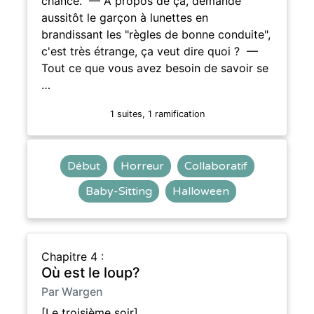
chance. — À propos de ça, demande
aussitôt le garçon à lunettes en
brandissant les "règles de bonne conduite",
c'est très étrange, ça veut dire quoi ? —
Tout ce que vous avez besoin de savoir se
…
1 suites, 1 ramification
Début
Horreur
Collaboratif
Baby-Sitting
Halloween
Chapitre 4 :
Où est le loup?
Par Wargen
[Le troisième soir]