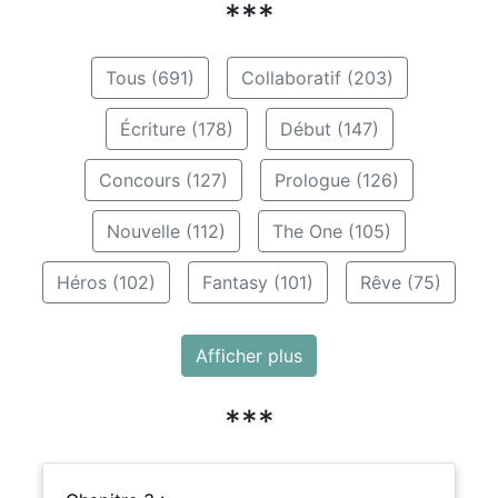
***
Tous (691)
Collaboratif (203)
Écriture (178)
Début (147)
Concours (127)
Prologue (126)
Nouvelle (112)
The One (105)
Héros (102)
Fantasy (101)
Rêve (75)
Afficher plus
***