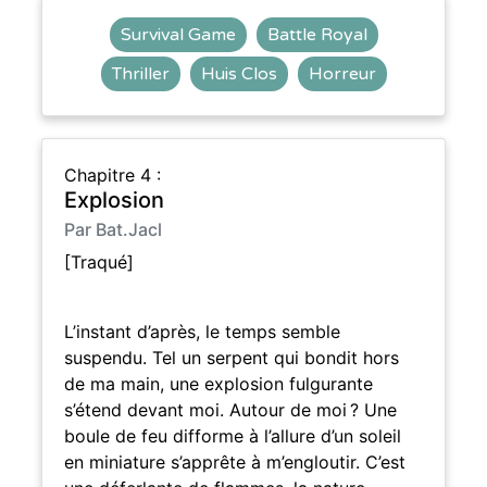
Survival Game
Battle Royal
Thriller
Huis Clos
Horreur
Chapitre 4 :
Explosion
Par Bat.Jacl
[Traqué]
L’instant d’après, le temps semble
suspendu. Tel un serpent qui bondit hors
de ma main, une explosion fulgurante
s’étend devant moi. Autour de moi ? Une
boule de feu difforme à l’allure d’un soleil
en miniature s’apprête à m’engloutir. C’est