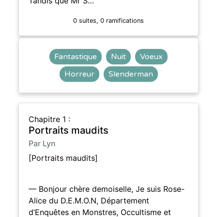
Tandis que Mr S…
0 suites, 0 ramifications
Fantastique
Nuit
Voeux
Horreur
Slenderman
Chapitre 1 :
Portraits maudits
Par Lyn
[Portraits maudits]
— Bonjour chère demoiselle, Je suis Rose-
Alice du D.E.M.O.N, Département
d’Enquêtes en Monstres, Occultisme et