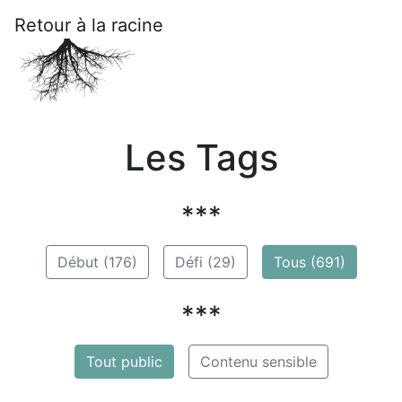
Retour à la racine
Les Tags
***
Début (176)
Défi (29)
Tous (691)
***
Tout public
Contenu sensible