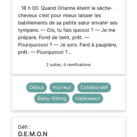
18 h 00. Quand Orianne éteint le sèche-
cheveux c’est pour mieux laisser les
babillements de sa petite sœur envahir ses
tympans. — Dis, tu fais quoooi ? — Je me
prépare. Fond de teint, prêt. —
Pourquooooi ? — Je sors. Fard à paupière,
prêt. — Pourquoooi ?…
2 suites, 4 ramifications
Début
Horreur
Collaboratif
Baby-Sitting
Halloween
Défi :
D.E.M.O.N