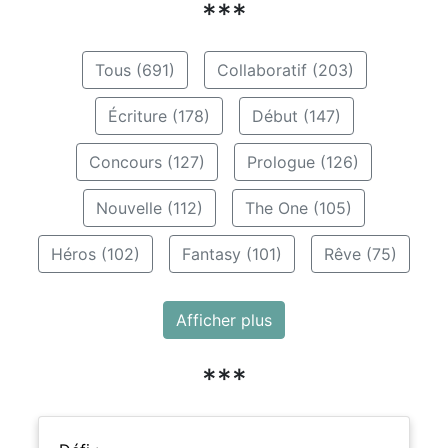
***
Tous (691)
Collaboratif (203)
Écriture (178)
Début (147)
Concours (127)
Prologue (126)
Nouvelle (112)
The One (105)
Héros (102)
Fantasy (101)
Rêve (75)
Afficher plus
***