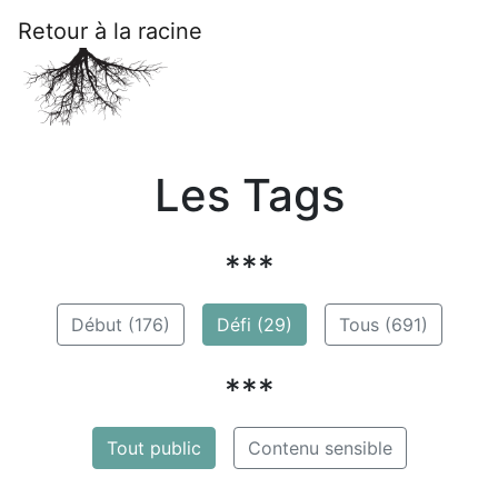
Retour à la racine
Les Tags
***
Début (176)
Défi (29)
Tous (691)
***
Tout public
Contenu sensible