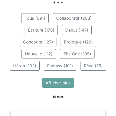
***
Tous (691)
Collaboratif (203)
Écriture (178)
Début (147)
Concours (127)
Prologue (126)
Nouvelle (112)
The One (105)
Héros (102)
Fantasy (101)
Rêve (75)
Afficher plus
***