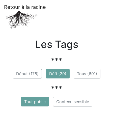
Retour à la racine
Les Tags
***
Début (176)
Défi (29)
Tous (691)
***
Tout public
Contenu sensible