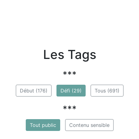
Les Tags
***
Début (176)
Défi (29)
Tous (691)
***
Tout public
Contenu sensible