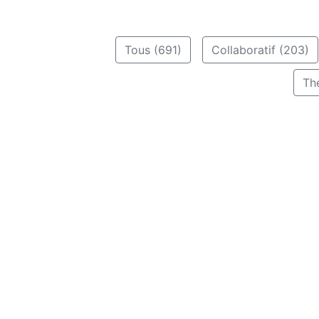
Tous (691)
Collaboratif (203)
Th