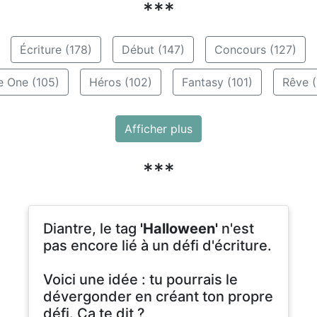
***
Écriture (178)
Début (147)
Concours (127)
e One (105)
Héros (102)
Fantasy (101)
Rêve (
Afficher plus
***
Diantre, le tag
'Halloween'
n'est
pas encore lié à un défi d'écriture.
Voici une idée : tu pourrais le
dévergonder en créant ton propre
défi. Ça te dit ?