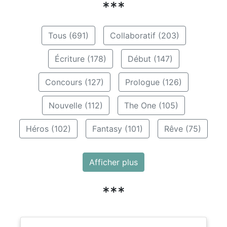
***
Tous (691)
Collaboratif (203)
Écriture (178)
Début (147)
Concours (127)
Prologue (126)
Nouvelle (112)
The One (105)
Héros (102)
Fantasy (101)
Rêve (75)
Afficher plus
***