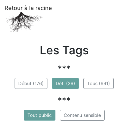
Retour à la racine
Les Tags
***
Début (176)
Défi (29)
Tous (691)
***
Tout public
Contenu sensible