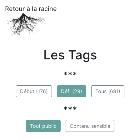
Retour à la racine
Les Tags
***
Début (176)
Défi (29)
Tous (691)
***
Tout public
Contenu sensible