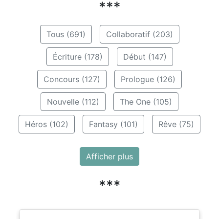
***
Tous (691)
Collaboratif (203)
Écriture (178)
Début (147)
Concours (127)
Prologue (126)
Nouvelle (112)
The One (105)
Héros (102)
Fantasy (101)
Rêve (75)
Afficher plus
***