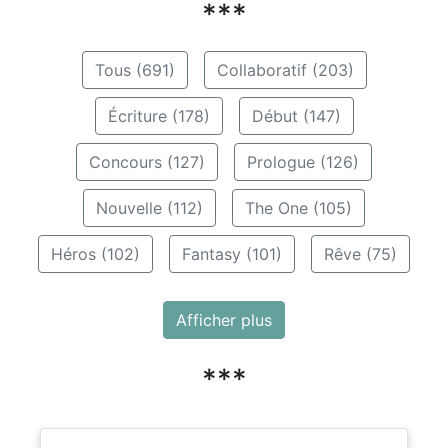
***
Tous (691)
Collaboratif (203)
Écriture (178)
Début (147)
Concours (127)
Prologue (126)
Nouvelle (112)
The One (105)
Héros (102)
Fantasy (101)
Rêve (75)
Afficher plus
***