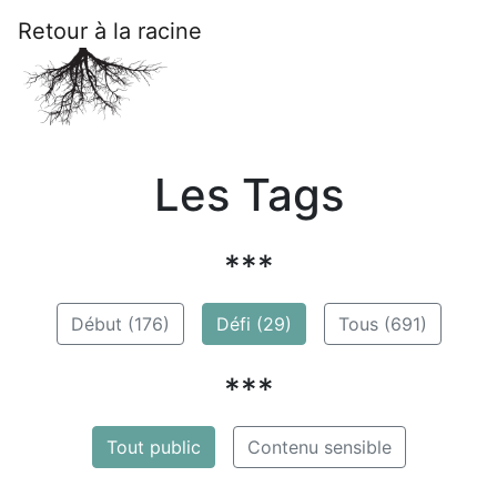
Retour à la racine
Les Tags
***
Début (176)
Défi (29)
Tous (691)
***
Tout public
Contenu sensible