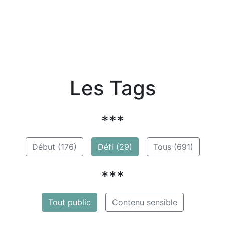
Les Tags
***
Début (176)
Défi (29)
Tous (691)
***
Tout public
Contenu sensible