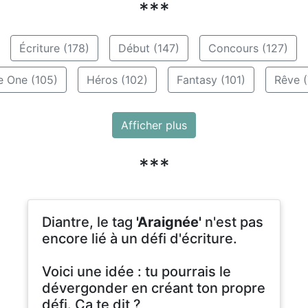
***
Écriture (178)
Début (147)
Concours (127)
e One (105)
Héros (102)
Fantasy (101)
Rêve (
Afficher plus
***
Diantre, le tag
'Araignée'
n'est pas
encore lié à un défi d'écriture.
Voici une idée : tu pourrais le
dévergonder en créant ton propre
défi. Ça te dit ?