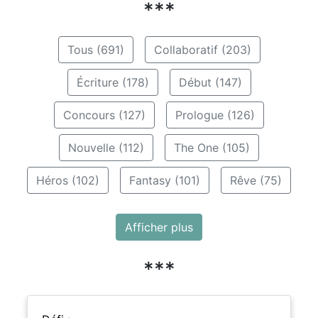
***
Tous (691)
Collaboratif (203)
Écriture (178)
Début (147)
Concours (127)
Prologue (126)
Nouvelle (112)
The One (105)
Héros (102)
Fantasy (101)
Rêve (75)
Afficher plus
***