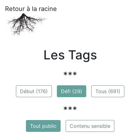
Retour à la racine
Les Tags
***
Début (176)
Défi (29)
Tous (691)
***
Tout public
Contenu sensible