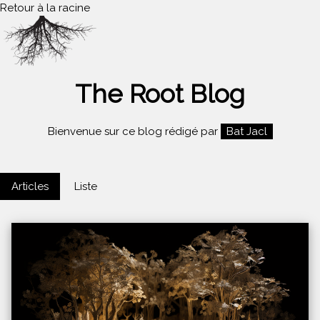
Retour à la racine
The Root Blog
Bienvenue sur ce blog rédigé par
Bat Jacl
Articles
Liste