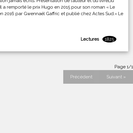
n jamais écrits. Présentation de l’auteur et du livreLiu
. Il a remporté le prix Hugo en 2015 pour son roman « Le
s en 2016 par Gwennaël Gaffric et publié chez Actes Sud.« Le
Lectures
1825
Page 1/1
Précédent
Suivant »