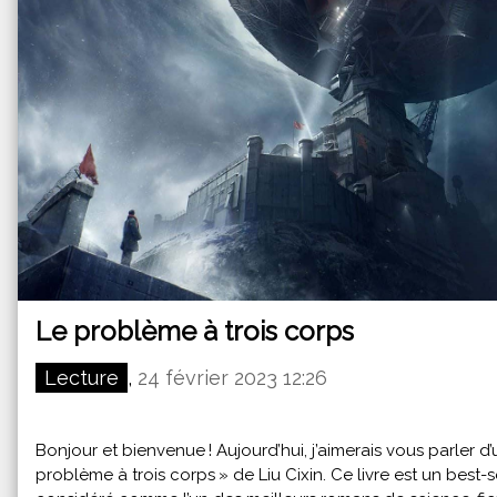
Le problème à trois corps
Lecture
,
24 février 2023 12:26
Bonjour et bienvenue ! Aujourd’hui, j’aimerais vous parler d
problème à trois corps » de Liu Cixin. Ce livre est un best-s