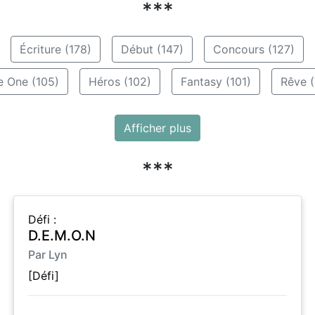
***
Écriture (178)
Début (147)
Concours (127)
e One (105)
Héros (102)
Fantasy (101)
Rêve (
Afficher plus
***
Défi :
D.E.M.O.N
Par Lyn
[Défi]