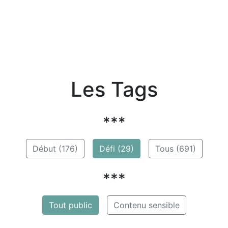
Les Tags
***
Début (176)
Défi (29)
Tous (691)
***
Tout public
Contenu sensible