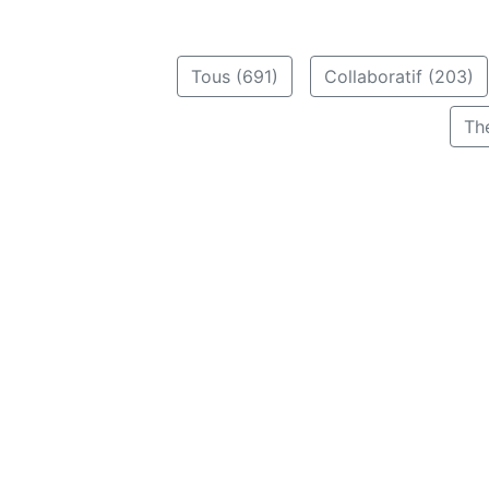
Tous (691)
Collaboratif (203)
Th