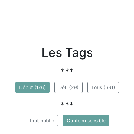
Les Tags
***
Début (176)
Défi (29)
Tous (691)
***
Tout public
Contenu sensible