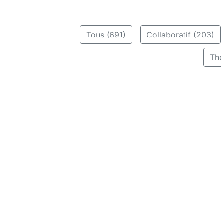
Tous (691)
Collaboratif (203)
Th