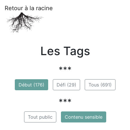
Retour à la racine
Les Tags
***
Début (176)
Défi (29)
Tous (691)
***
Tout public
Contenu sensible