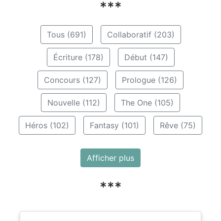
***
Tous (691)
Collaboratif (203)
Écriture (178)
Début (147)
Concours (127)
Prologue (126)
Nouvelle (112)
The One (105)
Héros (102)
Fantasy (101)
Rêve (75)
Afficher plus
***