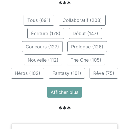
***
Tous (691)
Collaboratif (203)
Écriture (178)
Début (147)
Concours (127)
Prologue (126)
Nouvelle (112)
The One (105)
Héros (102)
Fantasy (101)
Rêve (75)
Afficher plus
***