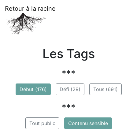
Retour à la racine
Les Tags
***
Début (176)
Défi (29)
Tous (691)
***
Tout public
Contenu sensible