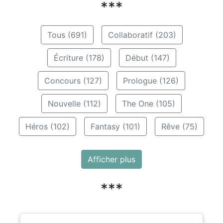
***
Tous (691)
Collaboratif (203)
Écriture (178)
Début (147)
Concours (127)
Prologue (126)
Nouvelle (112)
The One (105)
Héros (102)
Fantasy (101)
Rêve (75)
Afficher plus
***