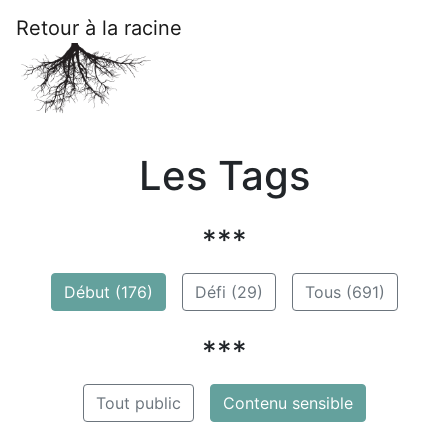
Retour à la racine
Les Tags
***
Début (176)
Défi (29)
Tous (691)
***
Tout public
Contenu sensible