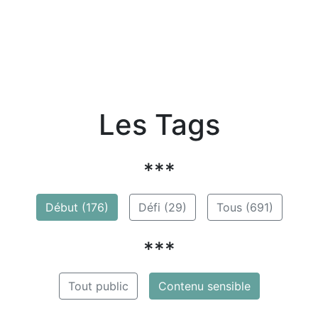
Les Tags
***
Début (176)
Défi (29)
Tous (691)
***
Tout public
Contenu sensible