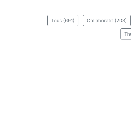
Tous (691)
Collaboratif (203)
Th