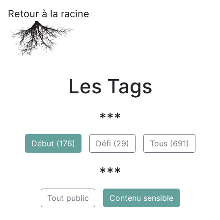
Retour à la racine
Les Tags
***
Début (176)
Défi (29)
Tous (691)
***
Tout public
Contenu sensible