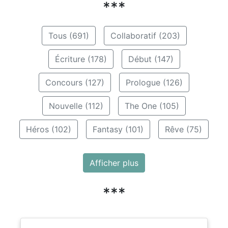
***
Tous (691)
Collaboratif (203)
Écriture (178)
Début (147)
Concours (127)
Prologue (126)
Nouvelle (112)
The One (105)
Héros (102)
Fantasy (101)
Rêve (75)
Afficher plus
***