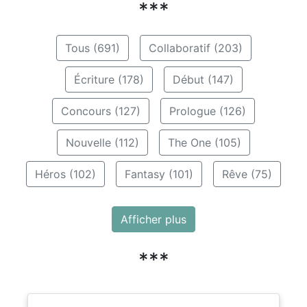
***
Tous (691)
Collaboratif (203)
Écriture (178)
Début (147)
Concours (127)
Prologue (126)
Nouvelle (112)
The One (105)
Héros (102)
Fantasy (101)
Rêve (75)
Afficher plus
***