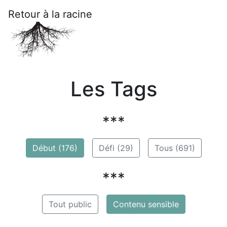
Retour à la racine
Les Tags
***
Début (176)
Défi (29)
Tous (691)
***
Tout public
Contenu sensible