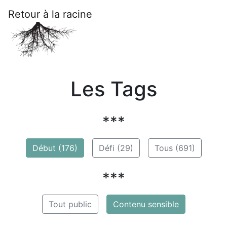
Retour à la racine
Les Tags
***
Début (176)
Défi (29)
Tous (691)
***
Tout public
Contenu sensible