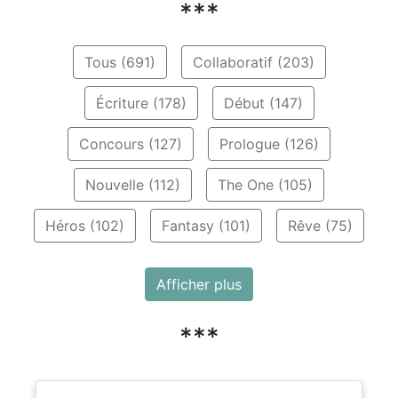
***
Tous (691)
Collaboratif (203)
Écriture (178)
Début (147)
Concours (127)
Prologue (126)
Nouvelle (112)
The One (105)
Héros (102)
Fantasy (101)
Rêve (75)
Afficher plus
***