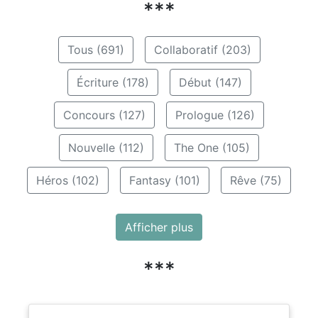
***
Tous (691)
Collaboratif (203)
Écriture (178)
Début (147)
Concours (127)
Prologue (126)
Nouvelle (112)
The One (105)
Héros (102)
Fantasy (101)
Rêve (75)
Afficher plus
***