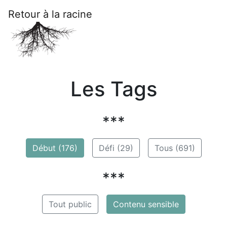
Retour à la racine
Les Tags
***
Début (176)
Défi (29)
Tous (691)
***
Tout public
Contenu sensible