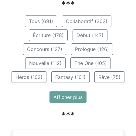
***
Tous (691)
Collaboratif (203)
Écriture (178)
Début (147)
Concours (127)
Prologue (126)
Nouvelle (112)
The One (105)
Héros (102)
Fantasy (101)
Rêve (75)
Afficher plus
***