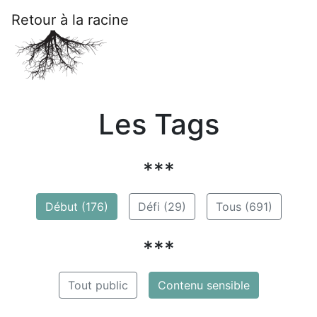
Retour à la racine
Les Tags
***
Début (176)
Défi (29)
Tous (691)
***
Tout public
Contenu sensible